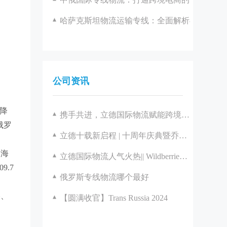
哈萨克斯坦物流运输专线：全面解析与优化策
公司资讯
下降
携手共进，立德国际物流赋能跨境电商产业新征程
俄罗
立德十载新启程 | 十周年庆典暨乔迁盛典圆满落幕
国海
立德国际物流人气火热|| Wildberries官方见面会圆满举办
9.7
俄罗斯专线物流哪个最好
格、
【圆满收官】Trans Russia 2024