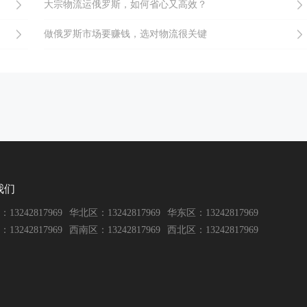
大宗物流运俄罗斯，如何省心又高效？
做俄罗斯市场要赚钱，选对物流很关键
我们
13242817969
华北区：13242817969
华东区：13242817969
13242817969
西南区：13242817969
西北区：13242817969