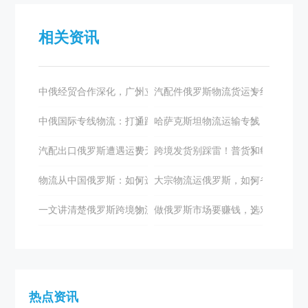
相关资讯
中俄经贸合作深化，广州立德国际物流助力双边发展
汽配件俄罗斯物流货运专线如何选择
中俄国际专线物流：打通跨境电商的高效通道
哈萨克斯坦物流运输专线：全面解析
汽配出口俄罗斯遭遇运费天价与时效困境？立德国际助您破局
跨境发货别踩雷！普货和敏感货到底
物流从中国俄罗斯：如何选择专业的物流服务商？
大宗物流运俄罗斯，如何省心又高效
一文讲清楚俄罗斯跨境物流专线
做俄罗斯市场要赚钱，选对物流很关
热点资讯