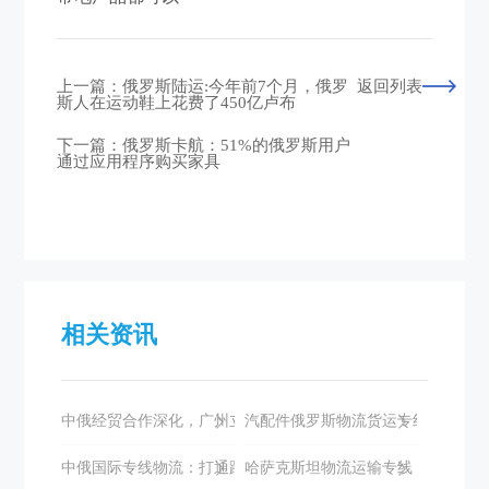
上一篇：俄罗斯陆运:今年前7个月，俄罗
返回列表
斯人在运动鞋上花费了450亿卢布
下一篇：俄罗斯卡航​：51%的俄罗斯用户
通过应用程序购买家具
相关资讯
中俄经贸合作深化，广州立德国际物流助力双边发展
汽配件俄罗斯物流货运专线如何选择
中俄国际专线物流：打通跨境电商的高效通道
哈萨克斯坦物流运输专线：全面解析