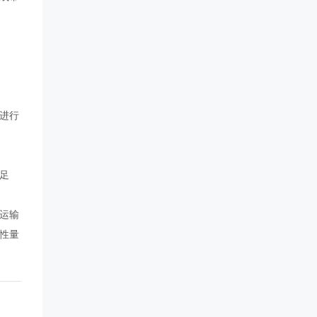
进行
足
运输
性量