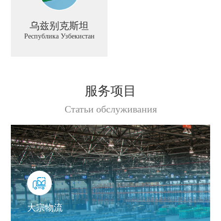
乌兹别克斯坦
Республика Узбекистан
服务项目
Статьи обслуживания
大宗物流