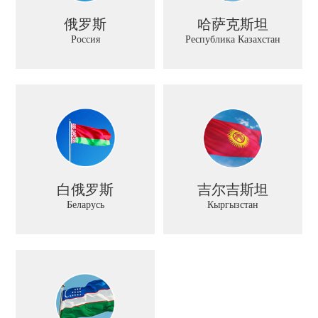
俄罗斯
哈萨克斯坦
Россия
Республика Казахстан
白俄罗斯
吉尔吉斯坦
Беларусь
Кыргызстан