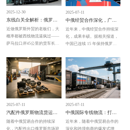
2025-12-30
2025-07-11
东线白关全解析：俄罗斯跨境物流的靠谱之选
中俄经贸合作深化，广州立德国际物流助力双边发展
近做俄罗斯外贸的老板们，大
近年来，中俄经贸合作持续深
概率都被西线物流逼疯过——
化，成果丰硕。据相关报道，
萨马拉口岸45公里的货车长
中国已连续 15 年保持俄罗斯
龙、滞留超10天的集装箱、连
第一大贸易伙伴国地位，2024
货代都给不出确切到货时间的
年双边贸易额达 2448 亿美
回复。就在大家愁眉不展
元，同比增长 1.9%，创下历史
时，“东线白关”这个曾经的“稳
新高。俄罗斯国家杜马国
定派”突然成了香饽饽。它到底
是什么？靠不靠谱？今天一次
性讲透！01为什么现在都盯紧
东线？答案很简单:西线堵
2025-07-11
2025-07-11
到“失控”，东线稳如“定海神
汽配件俄罗斯物流货运专线如何选择？广州立德国际物流一站式解决方案解析
中俄国际专线物流：打通跨境电商的高效通道
针”。
随着中俄贸易合作的持续深
近年来，随着中俄贸易合作的
化，汽配件出口俄罗斯市场迎
深化和跨境电商的爆发式增