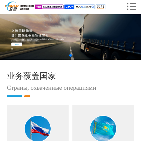
业务覆盖国家
Страны, охваченные операциями