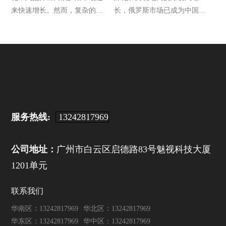
来快速增长。然而，复杂的跨
长，俄罗斯市场已成为中国企
境物流环节——包括运输时
业的重点布局方向。然而，复
效、清关合规性、成本控制等
杂的物流链路、清关难题以及
——成为众多汽配企业拓展俄
高企的运输成本，始终是跨境
罗斯市场的核心痛点。如何选
卖家面临的核心挑战。中俄国
择高效可靠的俄罗斯汽
际专线物流作为专业
服务热线:
13242817969
公司地址：
广州市白云区启德路83号魅视科技大厦
1201单元
联系我们
华南区：13242817969
华北区：13242817969
华东区：13242817969
华中区：13242817969